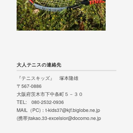
大人テニスの連絡先
『テニスキッズ』 塚本隆雄
〒567-0886
大阪府茨木市下中条町５－３０
TEL: 080-2532-0936
MAIL（PC)：t-kids37@kjf.biglobe.ne.jp
(携帯)takao.33-excelsior@docomo.ne.jp