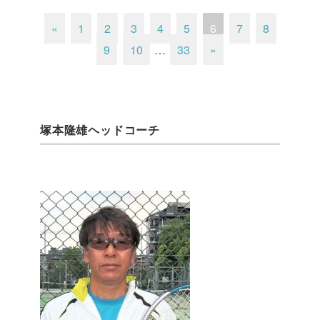
«
1
2
3
4
5
6
7
8
9
10
…
33
»
塚本隆雄ヘッドコーチ