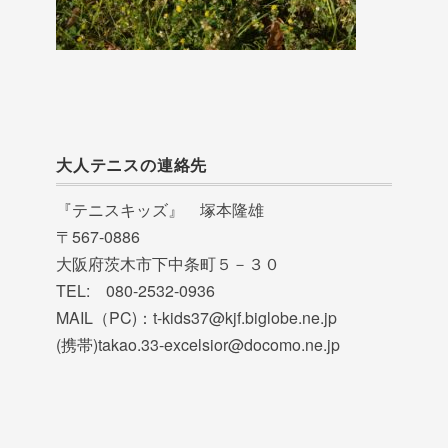
大人テニスの連絡先
『テニスキッズ』 塚本隆雄
〒567-0886
大阪府茨木市下中条町５－３０
TEL: 080-2532-0936
MAIL（PC)：t-kids37@kjf.biglobe.ne.jp
(携帯)takao.33-excelsior@docomo.ne.jp