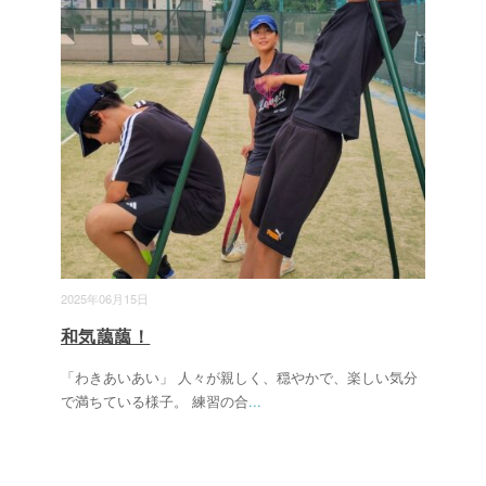
2025年06月15日
和気藹藹！
「わきあいあい」 人々が親しく、穏やかで、楽しい気分
で満ちている様子。 練習の合
...