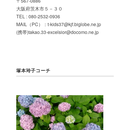
〒567-0886
大阪府茨木市５－３０
TEL : 080-2532-0936
MAIL（PC）：t-kids37@kjf.biglobe.ne.jp
(携帯)takao.33-excelsior@docomo.ne.jp
塚本玲子コーチ