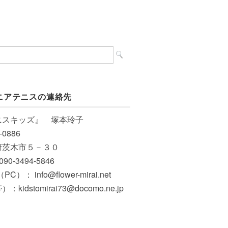
ニアテニスの連絡先
ニスキッズ』 塚本玲子
-0886
府茨木市５－３０
 090-3494-5846
PC）： info@flower-mirai.net
：kidstomirai73@docomo.ne.jp