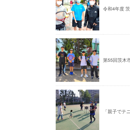
令和4年度 
第55回茨木
「親子でテ