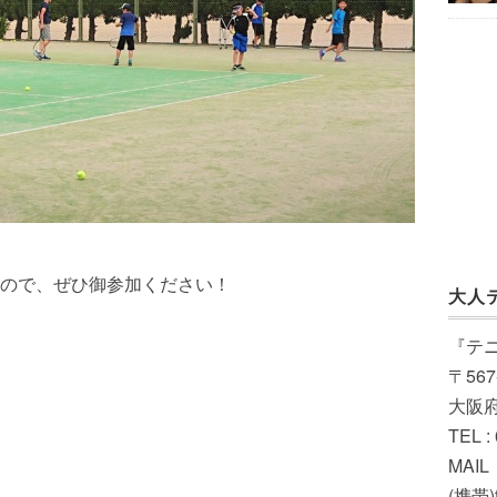
ので、ぜひ御参加ください！
大人
『テ
〒567
大阪
TEL :
MAIL（
(携帯)t