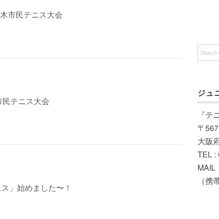
茨木市民テニス大会
ジュ
市民テニス大会
『テ
〒567
大阪
TEL :
MAIL（
（携帯）
ニス」始めました〜！