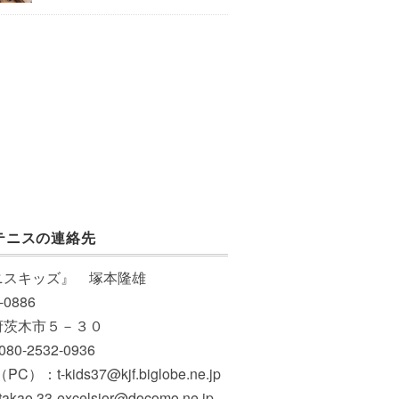
テニスの連絡先
ニスキッズ』 塚本隆雄
-0886
府茨木市５－３０
 080-2532-0936
PC）：t-kids37@kjf.biglobe.ne.jp
akao.33-excelsior@docomo.ne.jp