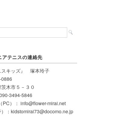
ニアテニスの連絡先
ニスキッズ』 塚本玲子
-0886
府茨木市５－３０
 090-3494-5846
PC）： info@flower-mirai.net
：kidstomirai73@docomo.ne.jp