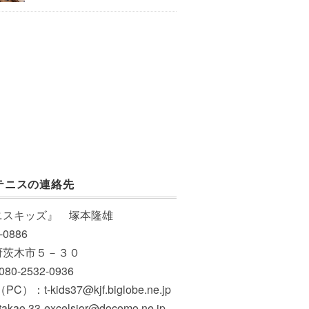
テニスの連絡先
ニスキッズ』 塚本隆雄
-0886
府茨木市５－３０
 080-2532-0936
PC）：t-kids37@kjf.biglobe.ne.jp
akao.33-excelsior@docomo.ne.jp