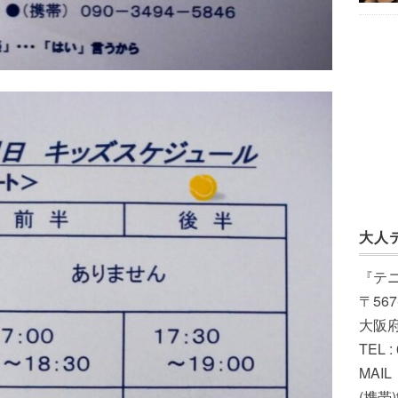
大人
『テ
〒567
大阪
TEL :
MAIL（
(携帯)t