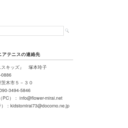
ニアテニスの連絡先
ニスキッズ』 塚本玲子
-0886
府茨木市５－３０
 090-3494-5846
PC）： info@flower-mirai.net
：kidstomirai73@docomo.ne.jp