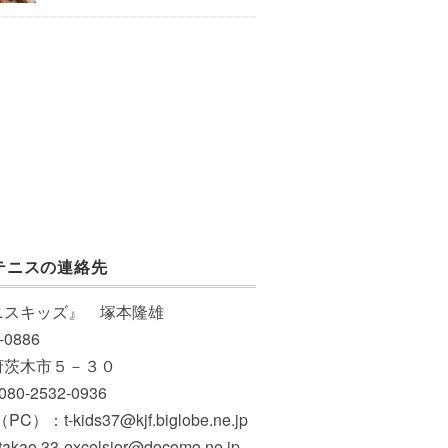
テニスの連絡先
ニスキッズ』 塚本隆雄
-0886
府茨木市５－３０
 080-2532-0936
PC）：t-kids37@kjf.biglobe.ne.jp
akao.33-excelsior@docomo.ne.jp