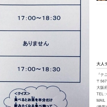
大人
『テ
〒567
大阪
TEL :
MAIL（
(携帯)t