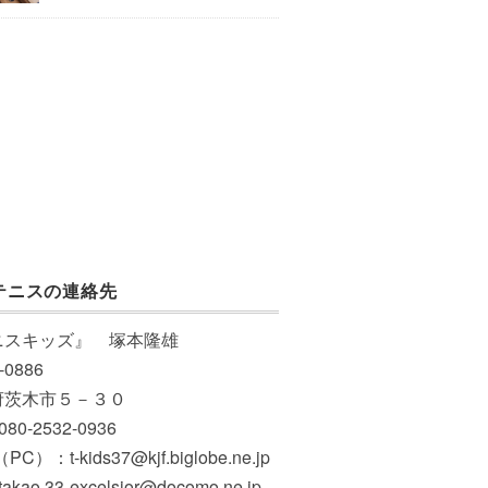
テニスの連絡先
ニスキッズ』 塚本隆雄
-0886
府茨木市５－３０
 080-2532-0936
PC）：t-kids37@kjf.biglobe.ne.jp
akao.33-excelsior@docomo.ne.jp