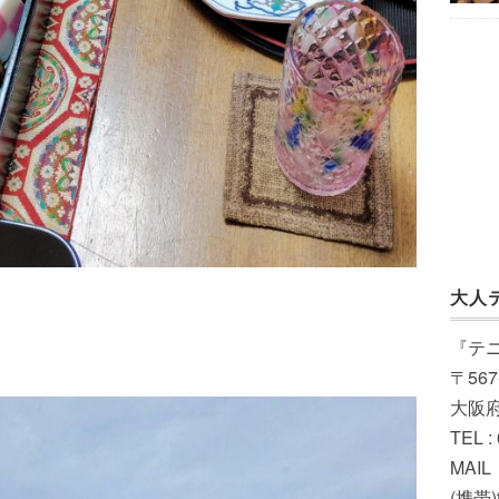
大人
『テ
〒567
大阪
TEL :
MAIL（
(携帯)t