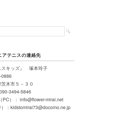
ニアテニスの連絡先
ニスキッズ』 塚本玲子
-0886
府茨木市５－３０
 090-3494-5846
PC）： info@flower-mirai.net
：kidstomirai73@docomo.ne.jp