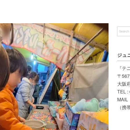
ジュ
『テ
〒567
大阪
TEL :
MAIL（
（携帯）