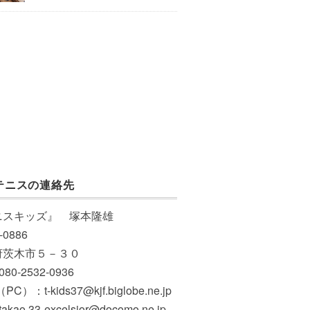
テニスの連絡先
ニスキッズ』 塚本隆雄
-0886
府茨木市５－３０
 080-2532-0936
PC）：t-kids37@kjf.biglobe.ne.jp
akao.33-excelsior@docomo.ne.jp