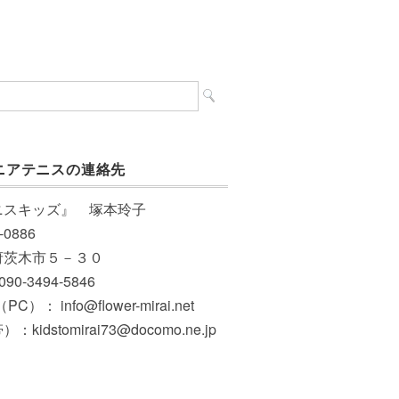
ニアテニスの連絡先
ニスキッズ』 塚本玲子
-0886
府茨木市５－３０
 090-3494-5846
PC）： info@flower-mirai.net
：kidstomirai73@docomo.ne.jp