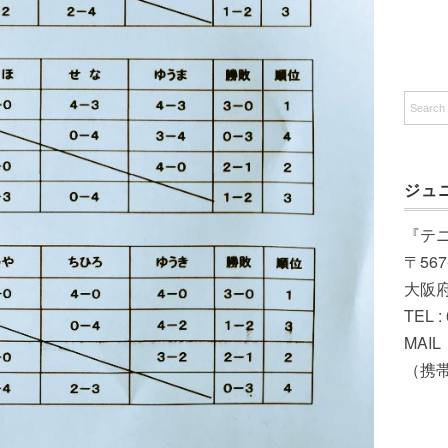
ジュ
『テ
〒567
大阪
TEL :
MAIL（
（携帯）