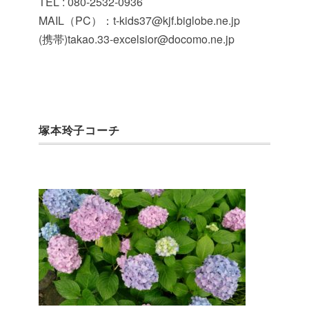
TEL : 080-2532-0936
MAIL（PC）：t-kids37@kjf.biglobe.ne.jp
(携帯)takao.33-excelsior@docomo.ne.jp
塚本玲子コーチ