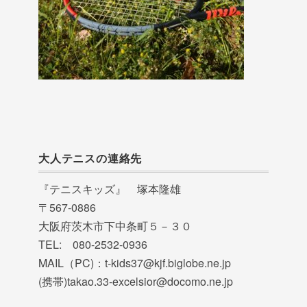
大人テニスの連絡先
『テニスキッズ』 塚本隆雄
〒567-0886
大阪府茨木市下中条町５－３０
TEL: 080-2532-0936
MAIL（PC)：t-kids37@kjf.biglobe.ne.jp
(携帯)takao.33-excelsior@docomo.ne.jp