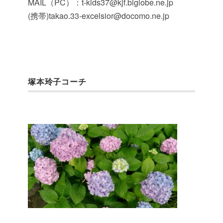
MAIL（PC）：t-kids37@kjf.biglobe.ne.jp
(携帯)takao.33-excelsior@docomo.ne.jp
塚本玲子コーチ